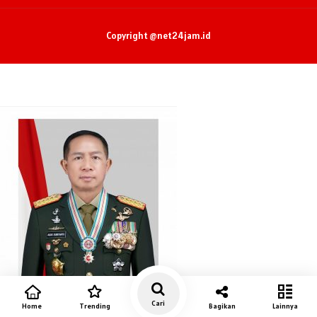
Copyright @net24jam.id
Cari
Home
Trending
Bagikan
Lainnya