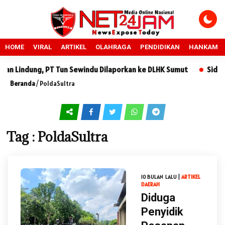
HOME
VIRAL
ARTIKEL
OLAHRAGA
PENDIDIKAN
HANKAM
 Lindung, PT Tun Sewindu Dilaporkan ke DLHK Sumut
Sidang S
Beranda
/
PoldaSultra
Tag : PoldaSultra
10 BULAN LALU |
ARTIKEL
DAERAH
Diduga
Penyidik