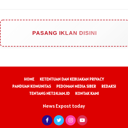
PASANG IKLAN DISINI
HOME
KETENTUAN DAN KEBIJAKAN PRIVACY
PANDUAN KOMUNITAS
PEDOMAN MEDIA SIBER
REDAKSI
TENTANG NET24JAM.ID
KONTAK KAMI
News Expost today