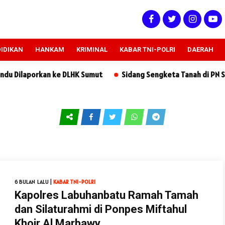
IDIKAN
HANKAM
KRIMINAL
KABAR TNI-POLRI
DAERAH
rkan ke DLHK Sumut
Sidang Sengketa Tanah di PN Sidikalang:
6 BULAN LALU |
KABAR TNI-POLRI
Kapolres Labuhanbatu Ramah Tamah
dan Silaturahmi di Ponpes Miftahul
Khoir Al Marbawy