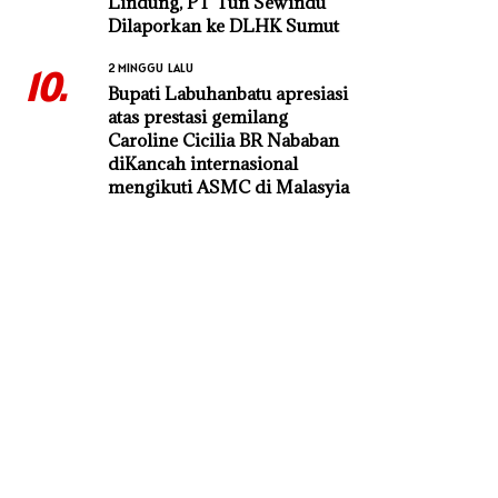
Lindung, PT Tun Sewindu
Dilaporkan ke DLHK Sumut
2 MINGGU LALU
10.
Bupati Labuhanbatu apresiasi
atas prestasi gemilang
Caroline Cicilia BR Nababan
diKancah internasional
mengikuti ASMC di Malasyia