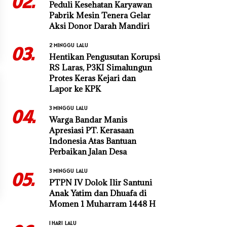
02.
Peduli Kesehatan Karyawan
Pabrik Mesin Tenera Gelar
Aksi Donor Darah Mandiri
2 MINGGU LALU
03.
Hentikan Pengusutan Korupsi
RS Laras, P3KI Simalungun
Protes Keras Kejari dan
Lapor ke KPK
3 MINGGU LALU
04.
Warga Bandar Manis
Apresiasi PT. Kerasaan
Indonesia Atas Bantuan
Perbaikan Jalan Desa
3 MINGGU LALU
05.
PTPN IV Dolok Ilir Santuni
Anak Yatim dan Dhuafa di
Momen 1 Muharram 1448 H
1 HARI LALU