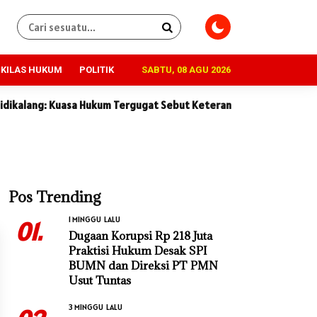
KILAS HUKUM
POLITIK
SABTU, 08 AGU 2026
 Kuasa Hukum Tergugat Sebut Keterangan Saksi Penggugat Tidak K
Pos Trending
1 MINGGU LALU
01.
Dugaan Korupsi Rp 218 Juta
Praktisi Hukum Desak SPI
BUMN dan Direksi PT PMN
Usut Tuntas
3 MINGGU LALU