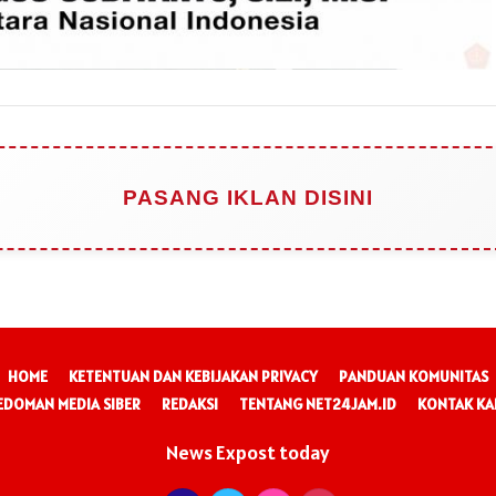
PASANG IKLAN DISINI
HOME
KETENTUAN DAN KEBIJAKAN PRIVACY
PANDUAN KOMUNITAS
EDOMAN MEDIA SIBER
REDAKSI
TENTANG NET24JAM.ID
KONTAK KA
News Expost today