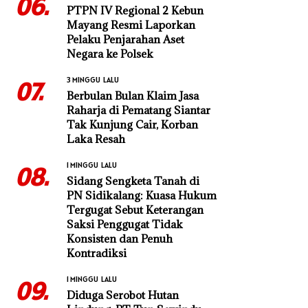
06.
PTPN IV Regional 2 Kebun
Mayang Resmi Laporkan
Pelaku Penjarahan Aset
Negara ke Polsek
3 MINGGU LALU
07.
Berbulan Bulan Klaim Jasa
Raharja di Pematang Siantar
Tak Kunjung Cair, Korban
Laka Resah
1 MINGGU LALU
08.
Sidang Sengketa Tanah di
PN Sidikalang: Kuasa Hukum
Tergugat Sebut Keterangan
Saksi Penggugat Tidak
Konsisten dan Penuh
Kontradiksi
1 MINGGU LALU
09.
Diduga Serobot Hutan