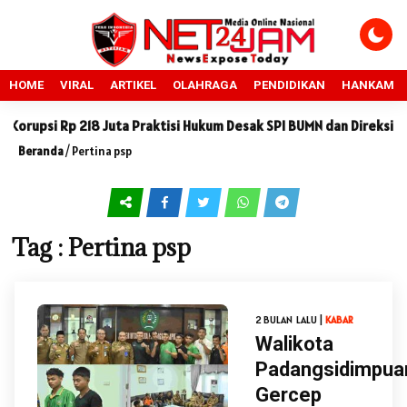
HOME
VIRAL
ARTIKEL
OLAHRAGA
PENDIDIKAN
HANKAM
rupsi Rp 218 Juta Praktisi Hukum Desak SPI BUMN dan Direksi PT P
Beranda
/
Pertina psp
Tag : Pertina psp
2 BULAN LALU |
KABAR
Walikota
Padangsidimpua
Gercep