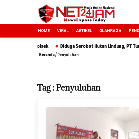
HOME
VIRAL
ARTIKEL
OLAHRAGA
PEND
ra ke Polsek
Diduga Serobot Hutan Lindung, PT Tun Sewindu 
Beranda
/
Penyuluhan
Tag : Penyuluhan