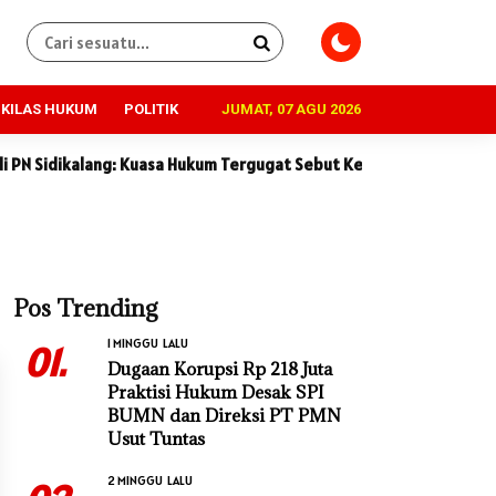
KILAS HUKUM
POLITIK
JUMAT, 07 AGU 2026
alang: Kuasa Hukum Tergugat Sebut Keterangan Saksi Penggugat T
Pos Trending
1 MINGGU LALU
01.
Dugaan Korupsi Rp 218 Juta
Praktisi Hukum Desak SPI
BUMN dan Direksi PT PMN
Usut Tuntas
2 MINGGU LALU