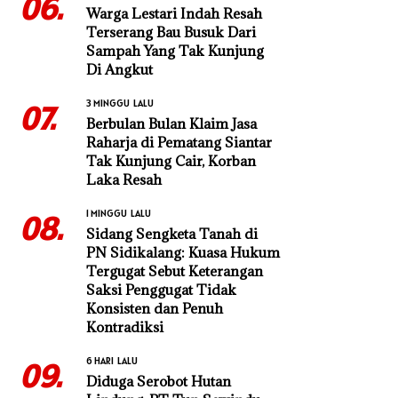
06.
Warga Lestari Indah Resah
Terserang Bau Busuk Dari
Sampah Yang Tak Kunjung
Di Angkut
3 MINGGU LALU
07.
Berbulan Bulan Klaim Jasa
Raharja di Pematang Siantar
Tak Kunjung Cair, Korban
Laka Resah
1 MINGGU LALU
08.
Sidang Sengketa Tanah di
PN Sidikalang: Kuasa Hukum
Tergugat Sebut Keterangan
Saksi Penggugat Tidak
Konsisten dan Penuh
Kontradiksi
6 HARI LALU
09.
Diduga Serobot Hutan