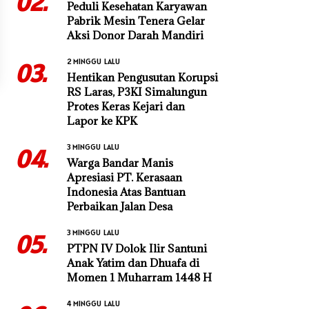
02.
Peduli Kesehatan Karyawan
Pabrik Mesin Tenera Gelar
Aksi Donor Darah Mandiri
2 MINGGU LALU
03.
Hentikan Pengusutan Korupsi
RS Laras, P3KI Simalungun
Protes Keras Kejari dan
Lapor ke KPK
3 MINGGU LALU
04.
Warga Bandar Manis
Apresiasi PT. Kerasaan
Indonesia Atas Bantuan
Perbaikan Jalan Desa
3 MINGGU LALU
05.
PTPN IV Dolok Ilir Santuni
Anak Yatim dan Dhuafa di
Momen 1 Muharram 1448 H
4 MINGGU LALU