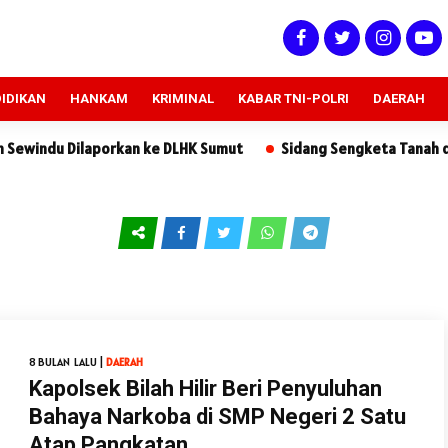
IDIKAN
HANKAM
KRIMINAL
KABAR TNI-POLRI
DAERAH
Dilaporkan ke DLHK Sumut
Sidang Sengketa Tanah di PN Sidik
8 BULAN LALU |
DAERAH
Kapolsek Bilah Hilir Beri Penyuluhan
Bahaya Narkoba di SMP Negeri 2 Satu
Atap Pangkatan