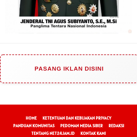
PASANG IKLAN DISINI
HOME
KETENTUAN DAN KEBIJAKAN PRIVACY
PANDUAN KOMUNITAS
PEDOMAN MEDIA SIBER
REDAKSI
TENTANG NET24JAM.ID
KONTAK KAMI