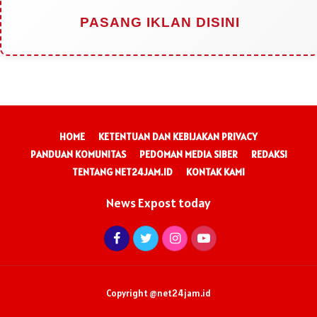
PASANG IKLAN DISINI
HOME
KETENTUAN DAN KEBIJAKAN PRIVACY
PANDUAN KOMUNITAS
PEDOMAN MEDIA SIBER
REDAKSI
TENTANG NET24JAM.ID
KONTAK KAMI
News Expost today
Copyright @net24jam.id