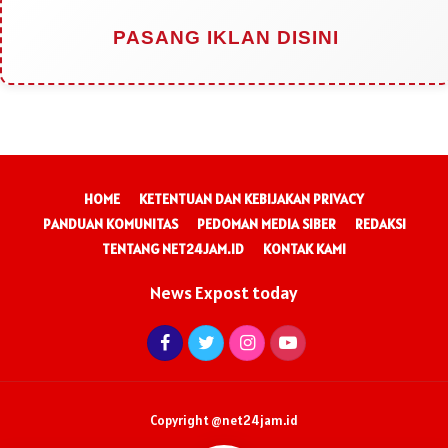
PASANG IKLAN DISINI
HOME
KETENTUAN DAN KEBIJAKAN PRIVACY
PANDUAN KOMUNITAS
PEDOMAN MEDIA SIBER
REDAKSI
TENTANG NET24JAM.ID
KONTAK KAMI
News Expost today
Copyright @net24jam.id