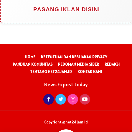
PASANG IKLAN DISINI
HOME
KETENTUAN DAN KEBIJAKAN PRIVACY
PANDUAN KOMUNITAS
PEDOMAN MEDIA SIBER
REDAKSI
TENTANG NET24JAM.ID
KONTAK KAMI
News Expost today
Copyright @net24jam.id