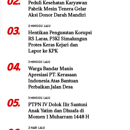
02.
Peduli Kesehatan Karyawan
Pabrik Mesin Tenera Gelar
Aksi Donor Darah Mandiri
2 MINGGU LALU
03.
Hentikan Pengusutan Korupsi
RS Laras, P3KI Simalungun
Protes Keras Kejari dan
Lapor ke KPK
3 MINGGU LALU
04.
Warga Bandar Manis
Apresiasi PT. Kerasaan
Indonesia Atas Bantuan
Perbaikan Jalan Desa
3 MINGGU LALU
05.
PTPN IV Dolok Ilir Santuni
Anak Yatim dan Dhuafa di
Momen 1 Muharram 1448 H
2 HARI LALU