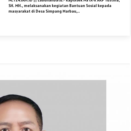
NET24JAM.ID || Labuhanbatu.- Kapolsek Na IX-X AKP Yustina,
SH. MH., melaksanakan kegiatan Bantuan Sosial kepada
masyarakat di Desa Simpang Marbau,..