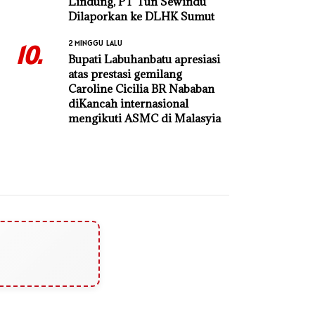
Lindung, PT Tun Sewindu
Dilaporkan ke DLHK Sumut
2 MINGGU LALU
10.
Bupati Labuhanbatu apresiasi
atas prestasi gemilang
Caroline Cicilia BR Nababan
diKancah internasional
mengikuti ASMC di Malasyia