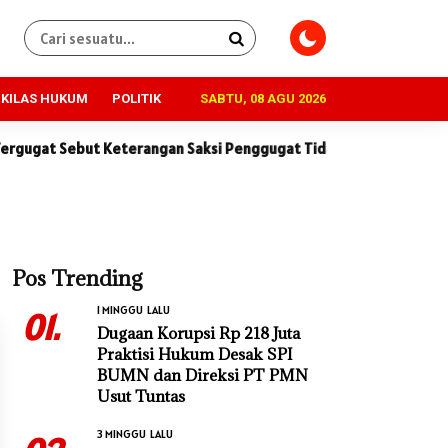
KILAS HUKUM
POLITIK
SABTU, 08 AGU 2026
ebut Keterangan Saksi Penggugat Tidak Konsisten dan Penuh Kont
Pos Trending
1 MINGGU LALU
01.
Dugaan Korupsi Rp 218 Juta
Praktisi Hukum Desak SPI
BUMN dan Direksi PT PMN
Usut Tuntas
3 MINGGU LALU