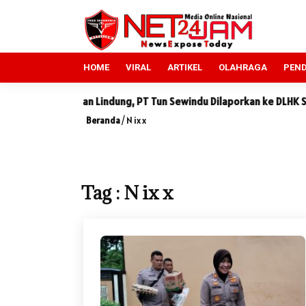
HOME
VIRAL
ARTIKEL
OLAHRAGA
PEND
bot Hutan Lindung, PT Tun Sewindu Dilaporkan ke DLHK Sumut
Beranda
/
N ix x
Tag : N ix x