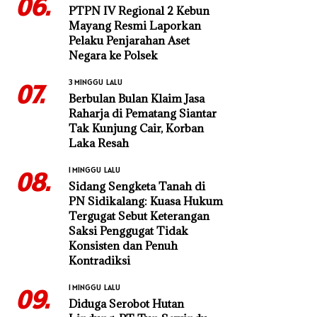
06.
PTPN IV Regional 2 Kebun
Mayang Resmi Laporkan
Pelaku Penjarahan Aset
Negara ke Polsek
3 MINGGU LALU
07.
Berbulan Bulan Klaim Jasa
Raharja di Pematang Siantar
Tak Kunjung Cair, Korban
Laka Resah
1 MINGGU LALU
08.
Sidang Sengketa Tanah di
PN Sidikalang: Kuasa Hukum
Tergugat Sebut Keterangan
Saksi Penggugat Tidak
Konsisten dan Penuh
Kontradiksi
1 MINGGU LALU
09.
Diduga Serobot Hutan