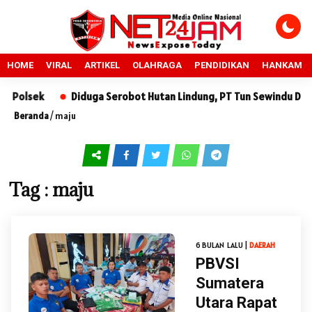
HOME
VIRAL
ARTIKEL
OLAHRAGA
PENDIDIKAN
HANKAM
 Polsek
Diduga Serobot Hutan Lindung, PT Tun Sewindu Dilap
Beranda
/
maju
Tag : maju
6 BULAN LALU |
DAERAH
PBVSI
Sumatera
Utara Rapat