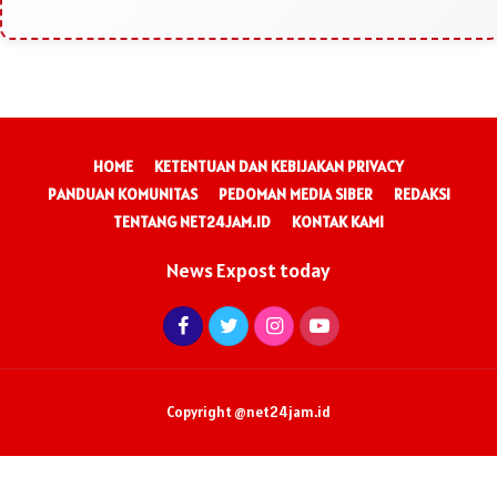
HOME
KETENTUAN DAN KEBIJAKAN PRIVACY
PANDUAN KOMUNITAS
PEDOMAN MEDIA SIBER
REDAKSI
TENTANG NET24JAM.ID
KONTAK KAMI
News Expost today
Copyright @net24jam.id