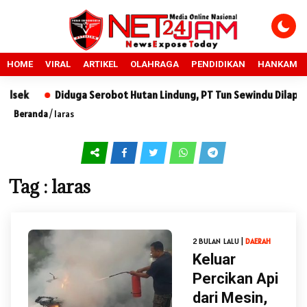
HOME
VIRAL
ARTIKEL
OLAHRAGA
PENDIDIKAN
HANKAM
sek
Diduga Serobot Hutan Lindung, PT Tun Sewindu Dilaporka
Beranda
/
laras
Tag : laras
2 BULAN LALU |
DAERAH
Keluar
Percikan Api
dari Mesin,