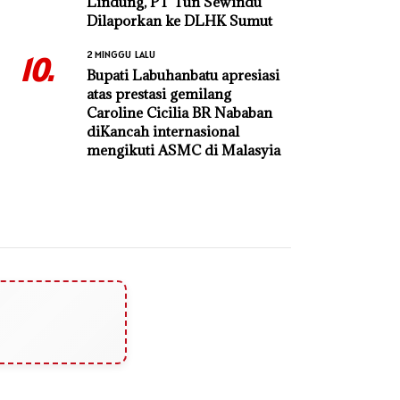
Lindung, PT Tun Sewindu
Dilaporkan ke DLHK Sumut
2 MINGGU LALU
10.
Bupati Labuhanbatu apresiasi
atas prestasi gemilang
Caroline Cicilia BR Nababan
diKancah internasional
mengikuti ASMC di Malasyia