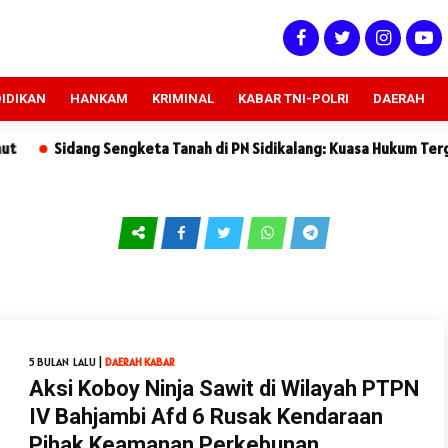
IDIKAN
HANKAM
KRIMINAL
KABAR TNI-POLRI
DAERAH
dang Sengketa Tanah di PN Sidikalang: Kuasa Hukum Tergugat Seb
5 BULAN LALU |
DAERAH
KABAR
Aksi Koboy Ninja Sawit di Wilayah PTPN
IV Bahjambi Afd 6 Rusak Kendaraan
Pihak Keamanan Perkebunan