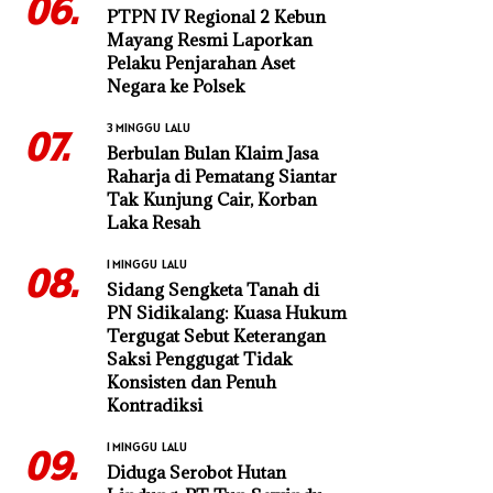
06.
PTPN IV Regional 2 Kebun
Mayang Resmi Laporkan
Pelaku Penjarahan Aset
Negara ke Polsek
3 MINGGU LALU
07.
Berbulan Bulan Klaim Jasa
Raharja di Pematang Siantar
Tak Kunjung Cair, Korban
Laka Resah
1 MINGGU LALU
08.
Sidang Sengketa Tanah di
PN Sidikalang: Kuasa Hukum
Tergugat Sebut Keterangan
Saksi Penggugat Tidak
Konsisten dan Penuh
Kontradiksi
1 MINGGU LALU
09.
Diduga Serobot Hutan