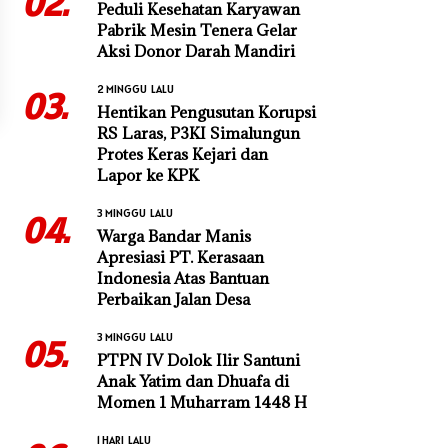
02.
Peduli Kesehatan Karyawan
Pabrik Mesin Tenera Gelar
Aksi Donor Darah Mandiri
2 MINGGU LALU
03.
Hentikan Pengusutan Korupsi
RS Laras, P3KI Simalungun
Protes Keras Kejari dan
Lapor ke KPK
3 MINGGU LALU
04.
Warga Bandar Manis
Apresiasi PT. Kerasaan
Indonesia Atas Bantuan
Perbaikan Jalan Desa
3 MINGGU LALU
05.
PTPN IV Dolok Ilir Santuni
Anak Yatim dan Dhuafa di
Momen 1 Muharram 1448 H
1 HARI LALU