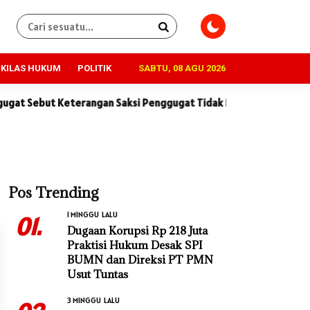
KILAS HUKUM
POLITIK
SABTU, 08 AGU 2026
ut Keterangan Saksi Penggugat Tidak Konsisten dan Penuh Kontrad
Pos Trending
1 MINGGU LALU
01.
Dugaan Korupsi Rp 218 Juta
Praktisi Hukum Desak SPI
BUMN dan Direksi PT PMN
Usut Tuntas
3 MINGGU LALU