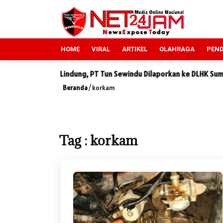
HOME
VIRAL
ARTIKEL
OLAHRAGA
PEND
 Hutan Lindung, PT Tun Sewindu Dilaporkan ke DLHK Sumut
Si
Beranda
/
korkam
Tag : korkam