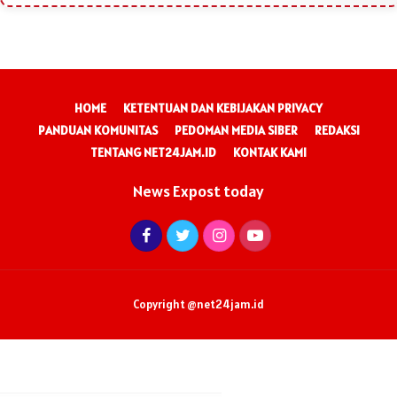
HOME
KETENTUAN DAN KEBIJAKAN PRIVACY
PANDUAN KOMUNITAS
PEDOMAN MEDIA SIBER
REDAKSI
TENTANG NET24JAM.ID
KONTAK KAMI
News Expost today
Copyright @net24jam.id