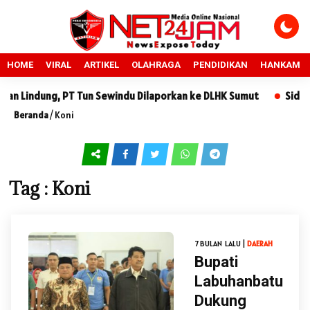
HOME
VIRAL
ARTIKEL
OLAHRAGA
PENDIDIKAN
HANKAM
 Lindung, PT Tun Sewindu Dilaporkan ke DLHK Sumut
Sidang S
Beranda
/
Koni
Tag : Koni
7 BULAN LALU |
DAERAH
Bupati
Labuhanbatu
Dukung