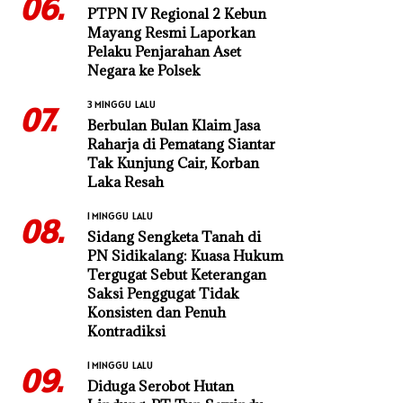
06.
PTPN IV Regional 2 Kebun
Mayang Resmi Laporkan
Pelaku Penjarahan Aset
Negara ke Polsek
3 MINGGU LALU
07.
Berbulan Bulan Klaim Jasa
Raharja di Pematang Siantar
Tak Kunjung Cair, Korban
Laka Resah
1 MINGGU LALU
08.
Sidang Sengketa Tanah di
PN Sidikalang: Kuasa Hukum
Tergugat Sebut Keterangan
Saksi Penggugat Tidak
Konsisten dan Penuh
Kontradiksi
1 MINGGU LALU
09.
Diduga Serobot Hutan