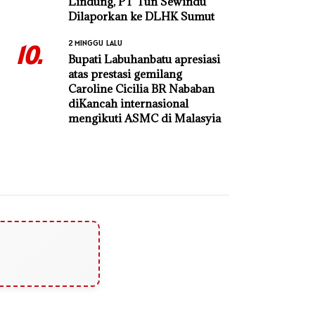
Lindung, PT Tun Sewindu
Dilaporkan ke DLHK Sumut
2 MINGGU LALU
10.
Bupati Labuhanbatu apresiasi
atas prestasi gemilang
Caroline Cicilia BR Nababan
diKancah internasional
mengikuti ASMC di Malasyia