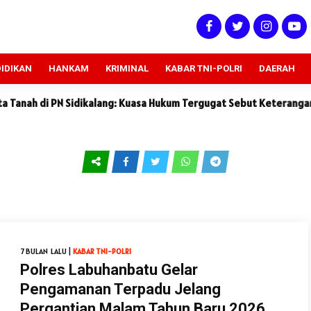
IDIKAN
HANKAM
KRIMINAL
KABAR TNI-POLRI
DAERAH
i PN Sidikalang: Kuasa Hukum Tergugat Sebut Keterangan Saksi Pe
7 BULAN LALU |
KABAR TNI-POLRI
Polres Labuhanbatu Gelar
Pengamanan Terpadu Jelang
Pergantian Malam Tahun Baru 2026