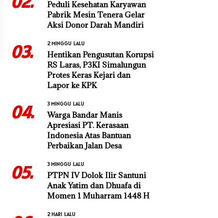
02.
Peduli Kesehatan Karyawan
Pabrik Mesin Tenera Gelar
Aksi Donor Darah Mandiri
2 MINGGU LALU
03.
Hentikan Pengusutan Korupsi
RS Laras, P3KI Simalungun
Protes Keras Kejari dan
Lapor ke KPK
3 MINGGU LALU
04.
Warga Bandar Manis
Apresiasi PT. Kerasaan
Indonesia Atas Bantuan
Perbaikan Jalan Desa
3 MINGGU LALU
05.
PTPN IV Dolok Ilir Santuni
Anak Yatim dan Dhuafa di
Momen 1 Muharram 1448 H
2 HARI LALU