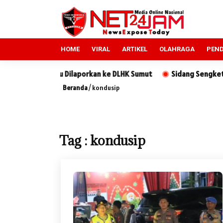
HOME
VIRAL
ARTIKEL
OLAHRAGA
PEND
n Sewindu Dilaporkan ke DLHK Sumut
Sidang Sengketa Tanah d
Beranda
/
kondusip
Tag : kondusip