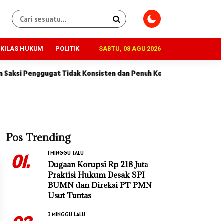
KILAS HUKUM
POLITIK
SABTU, 08 AGU 2026
nggugat Tidak Konsisten dan Penuh Kontradiksi
Dugaan Korup
Pos Trending
1 MINGGU LALU
01.
Dugaan Korupsi Rp 218 Juta
Praktisi Hukum Desak SPI
BUMN dan Direksi PT PMN
Usut Tuntas
3 MINGGU LALU