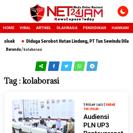
HOME
VIRAL
ARTIKEL
OLAHRAGA
PENDIDIKAN
HANKAM
lsek
Diduga Serobot Hutan Lindung, PT Tun Sewindu Dilapork
Beranda
/
kolaborasi
Tag : kolaborasi
5 BULAN LALU |
KABAR
TNI-POLRI
Audiensi
PLN UP3