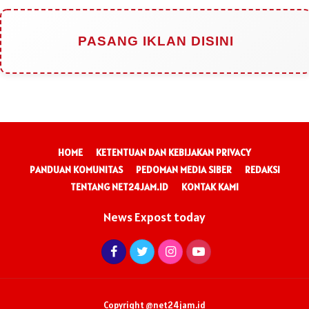
PASANG IKLAN DISINI
HOME
KETENTUAN DAN KEBIJAKAN PRIVACY
PANDUAN KOMUNITAS
PEDOMAN MEDIA SIBER
REDAKSI
TENTANG NET24JAM.ID
KONTAK KAMI
News Expost today
Copyright @net24jam.id