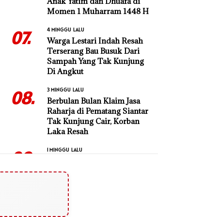
Anak Yatim dan Dhuafa di
Momen 1 Muharram 1448 H
4 MINGGU LALU
07.
Warga Lestari Indah Resah
Terserang Bau Busuk Dari
Sampah Yang Tak Kunjung
Di Angkut
3 MINGGU LALU
08.
Berbulan Bulan Klaim Jasa
Raharja di Pematang Siantar
Tak Kunjung Cair, Korban
Laka Resah
1 MINGGU LALU
09.
Sidang Sengketa Tanah di
PN Sidikalang: Kuasa Hukum
Tergugat Sebut Keterangan
Saksi Penggugat Tidak
Konsisten dan Penuh
Kontradiksi