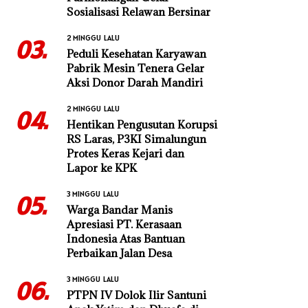
Sosialisasi Relawan Bersinar
2 MINGGU LALU
03.
Peduli Kesehatan Karyawan
Pabrik Mesin Tenera Gelar
Aksi Donor Darah Mandiri
2 MINGGU LALU
04.
Hentikan Pengusutan Korupsi
RS Laras, P3KI Simalungun
Protes Keras Kejari dan
Lapor ke KPK
3 MINGGU LALU
05.
Warga Bandar Manis
Apresiasi PT. Kerasaan
Indonesia Atas Bantuan
Perbaikan Jalan Desa
3 MINGGU LALU
06.
PTPN IV Dolok Ilir Santuni