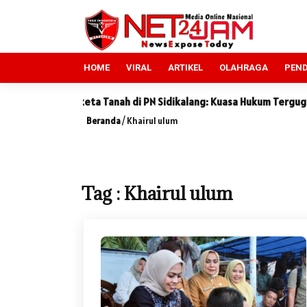
HOME
VIRAL
ARTIKEL
OLAHRAGA
PEND
engketa Tanah di PN Sidikalang: Kuasa Hukum Tergugat Sebut Kete
Beranda
/
Khairul ulum
Tag : Khairul ulum