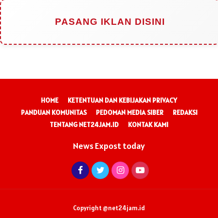
PASANG IKLAN DISINI
HOME
KETENTUAN DAN KEBIJAKAN PRIVACY
PANDUAN KOMUNITAS
PEDOMAN MEDIA SIBER
REDAKSI
TENTANG NET24JAM.ID
KONTAK KAMI
News Expost today
Copyright @net24jam.id