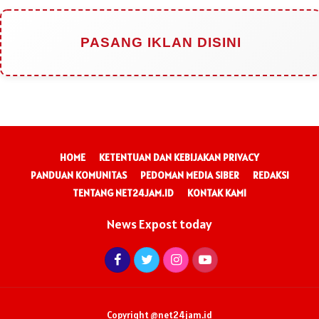
PASANG IKLAN DISINI
HOME
KETENTUAN DAN KEBIJAKAN PRIVACY
PANDUAN KOMUNITAS
PEDOMAN MEDIA SIBER
REDAKSI
TENTANG NET24JAM.ID
KONTAK KAMI
News Expost today
Copyright @net24jam.id