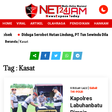
HOME
VIRAL
ARTIKEL
OLAHRAGA
PENDIDIKAN
HANKAM
lsek
Diduga Serobot Hutan Lindung, PT Tun Sewindu Dilapork
Beranda
/
Kasat
Tag : Kasat
6 BULAN LALU |
KABAR
TNI-POLRI
Kapolres
Labuhanbatu