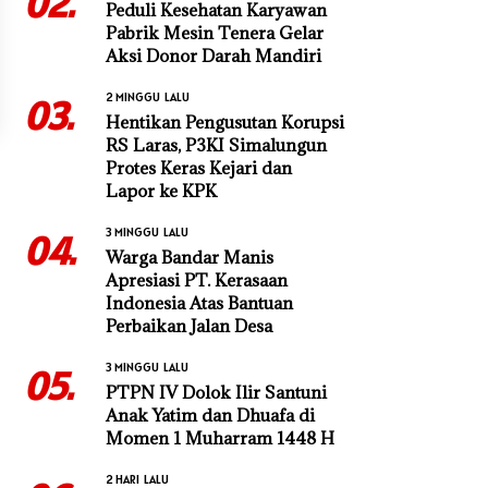
02.
Peduli Kesehatan Karyawan
Pabrik Mesin Tenera Gelar
Aksi Donor Darah Mandiri
2 MINGGU LALU
03.
Hentikan Pengusutan Korupsi
RS Laras, P3KI Simalungun
Protes Keras Kejari dan
Lapor ke KPK
3 MINGGU LALU
04.
Warga Bandar Manis
Apresiasi PT. Kerasaan
Indonesia Atas Bantuan
Perbaikan Jalan Desa
3 MINGGU LALU
05.
PTPN IV Dolok Ilir Santuni
Anak Yatim dan Dhuafa di
Momen 1 Muharram 1448 H
2 HARI LALU