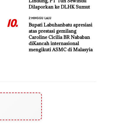
Lindung, PT Tun Sewindu
Dilaporkan ke DLHK Sumut
2 MINGGU LALU
10.
Bupati Labuhanbatu apresiasi
atas prestasi gemilang
Caroline Cicilia BR Nababan
diKancah internasional
mengikuti ASMC di Malasyia