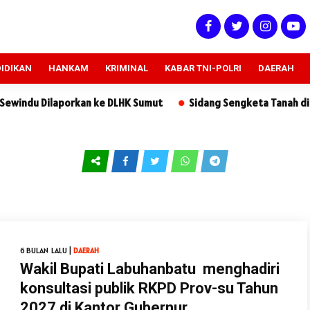
IDIKAN
HANKAM
KRIMINAL
KABAR TNI-POLRI
DAERAH
ilaporkan ke DLHK Sumut
Sidang Sengketa Tanah di PN Sidika
6 BULAN LALU |
DAERAH
Wakil Bupati Labuhanbatu menghadiri
konsultasi publik RKPD Prov-su Tahun
2027 di Kantor Gubernur