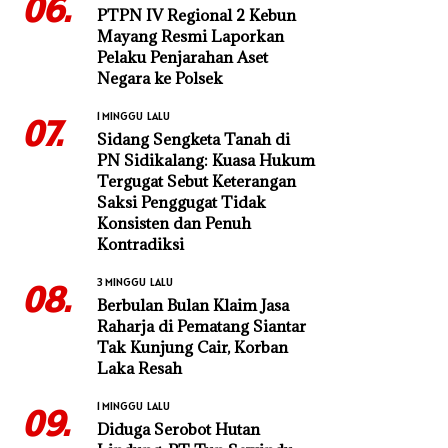
06.
PTPN IV Regional 2 Kebun
Mayang Resmi Laporkan
Pelaku Penjarahan Aset
Negara ke Polsek
1 MINGGU LALU
07.
Sidang Sengketa Tanah di
PN Sidikalang: Kuasa Hukum
Tergugat Sebut Keterangan
Saksi Penggugat Tidak
Konsisten dan Penuh
Kontradiksi
3 MINGGU LALU
08.
Berbulan Bulan Klaim Jasa
Raharja di Pematang Siantar
Tak Kunjung Cair, Korban
Laka Resah
1 MINGGU LALU
09.
Diduga Serobot Hutan