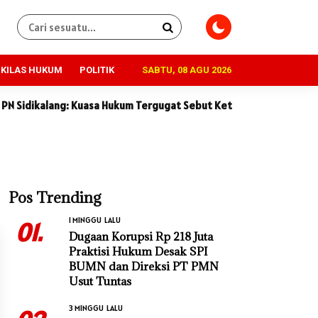
KILAS HUKUM
POLITIK
SABTU, 08 AGU 2026
lang: Kuasa Hukum Tergugat Sebut Keterangan Saksi Penggugat Ti
Pos Trending
1 MINGGU LALU
01.
Dugaan Korupsi Rp 218 Juta
Praktisi Hukum Desak SPI
BUMN dan Direksi PT PMN
Usut Tuntas
3 MINGGU LALU