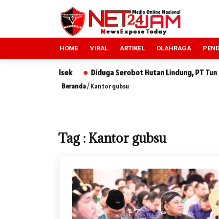
HOME
VIRAL
ARTIKEL
OLAHRAGA
PEND
a ke Polsek
Diduga Serobot Hutan Lindung, PT Tun Sewindu D
Beranda
/
Kantor gubsu
Tag : Kantor gubsu