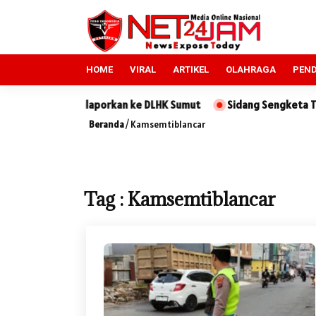
HOME
VIRAL
ARTIKEL
OLAHRAGA
PEND
windu Dilaporkan ke DLHK Sumut
Sidang Sengketa Tanah di PN
Beranda
/
Kamsemtiblancar
Tag : Kamsemtiblancar