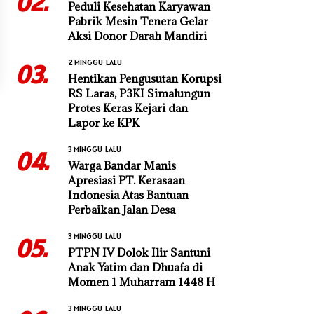
02.
Peduli Kesehatan Karyawan
Pabrik Mesin Tenera Gelar
Aksi Donor Darah Mandiri
2 MINGGU LALU
03.
Hentikan Pengusutan Korupsi
RS Laras, P3KI Simalungun
Protes Keras Kejari dan
Lapor ke KPK
3 MINGGU LALU
04.
Warga Bandar Manis
Apresiasi PT. Kerasaan
Indonesia Atas Bantuan
Perbaikan Jalan Desa
3 MINGGU LALU
05.
PTPN IV Dolok Ilir Santuni
Anak Yatim dan Dhuafa di
Momen 1 Muharram 1448 H
3 MINGGU LALU