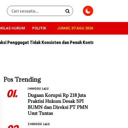
KILAS HUKUM
POLITIK
JUMAT, 07 AGU 2026
ugat Tidak Konsisten dan Penuh Kontradiksi
Dugaan Korupsi R
Pos Trending
1 MINGGU LALU
01.
Dugaan Korupsi Rp 218 Juta
Praktisi Hukum Desak SPI
BUMN dan Direksi PT PMN
Usut Tuntas
2 MINGGU LALU