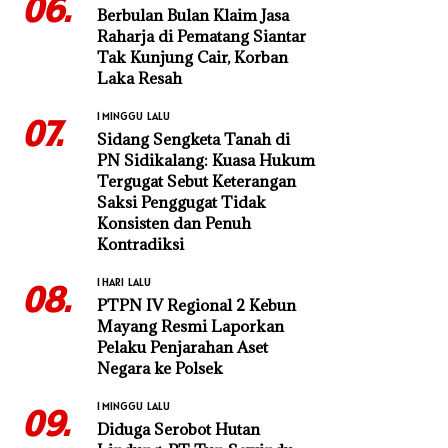
06.
Berbulan Bulan Klaim Jasa
Raharja di Pematang Siantar
Tak Kunjung Cair, Korban
Laka Resah
1 MINGGU LALU
07.
Sidang Sengketa Tanah di
PN Sidikalang: Kuasa Hukum
Tergugat Sebut Keterangan
Saksi Penggugat Tidak
Konsisten dan Penuh
Kontradiksi
1 HARI LALU
08.
PTPN IV Regional 2 Kebun
Mayang Resmi Laporkan
Pelaku Penjarahan Aset
Negara ke Polsek
1 MINGGU LALU
09.
Diduga Serobot Hutan