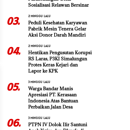
Sosialisasi Relawan Bersinar
2 MINGGU LALU
03.
Peduli Kesehatan Karyawan
Pabrik Mesin Tenera Gelar
Aksi Donor Darah Mandiri
2 MINGGU LALU
04.
Hentikan Pengusutan Korupsi
RS Laras, P3KI Simalungun
Protes Keras Kejari dan
Lapor ke KPK
3 MINGGU LALU
05.
Warga Bandar Manis
Apresiasi PT. Kerasaan
Indonesia Atas Bantuan
Perbaikan Jalan Desa
3 MINGGU LALU
06.
PTPN IV Dolok Ilir Santuni