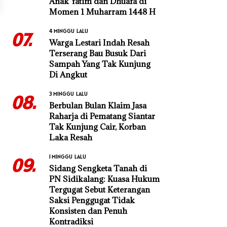
Anak Yatim dan Dhuafa di
Momen 1 Muharram 1448 H
4 MINGGU LALU
07.
Warga Lestari Indah Resah
Terserang Bau Busuk Dari
Sampah Yang Tak Kunjung
Di Angkut
3 MINGGU LALU
08.
Berbulan Bulan Klaim Jasa
Raharja di Pematang Siantar
Tak Kunjung Cair, Korban
Laka Resah
1 MINGGU LALU
09.
Sidang Sengketa Tanah di
PN Sidikalang: Kuasa Hukum
Tergugat Sebut Keterangan
Saksi Penggugat Tidak
Konsisten dan Penuh
Kontradiksi