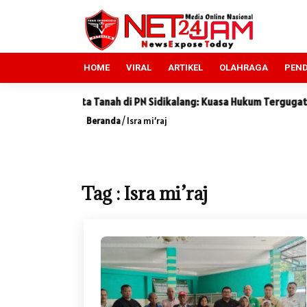
HOME
VIRAL
ARTIKEL
OLAHRAGA
PEND
anah di PN Sidikalang: Kuasa Hukum Tergugat Sebut Keterangan S
Beranda
/
Isra mi’raj
Tag : Isra mi’raj