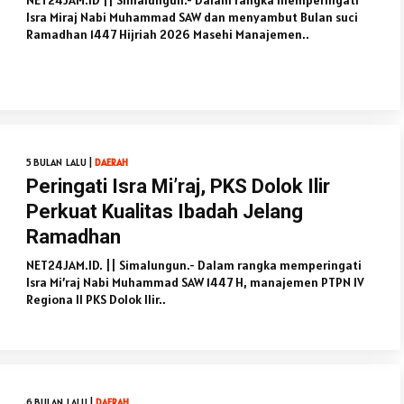
NET24JAM.ID || Simalungun.- Dalam rangka memperingati
Isra Miraj Nabi Muhammad SAW dan menyambut Bulan suci
Ramadhan 1447 Hijriah 2026 Masehi Manajemen..
5 BULAN LALU |
DAERAH
Peringati Isra Mi’raj, PKS Dolok Ilir
Perkuat Kualitas Ibadah Jelang
Ramadhan
NET24JAM.ID. || Simalungun.- Dalam rangka memperingati
Isra Mi’raj Nabi Muhammad SAW 1447 H, manajemen PTPN IV
Regiona II PKS Dolok Ilir..
6 BULAN LALU |
DAERAH