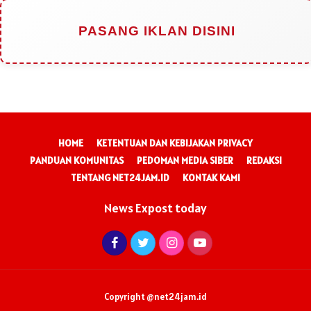
PASANG IKLAN DISINI
HOME
KETENTUAN DAN KEBIJAKAN PRIVACY
PANDUAN KOMUNITAS
PEDOMAN MEDIA SIBER
REDAKSI
TENTANG NET24JAM.ID
KONTAK KAMI
News Expost today
Copyright @net24jam.id