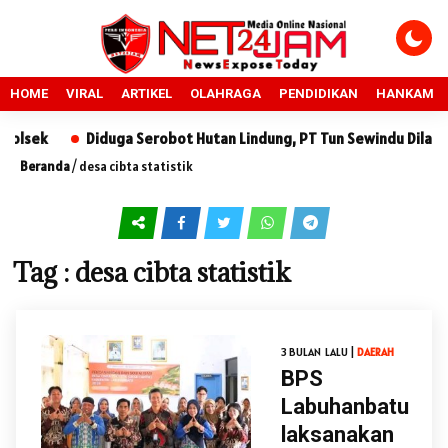
HOME
VIRAL
ARTIKEL
OLAHRAGA
PENDIDIKAN
HANKAM
lsek
Diduga Serobot Hutan Lindung, PT Tun Sewindu Dilapork
Beranda
/
desa cibta statistik
Tag : desa cibta statistik
3 BULAN LALU |
DAERAH
BPS
Labuhanbatu
laksanakan