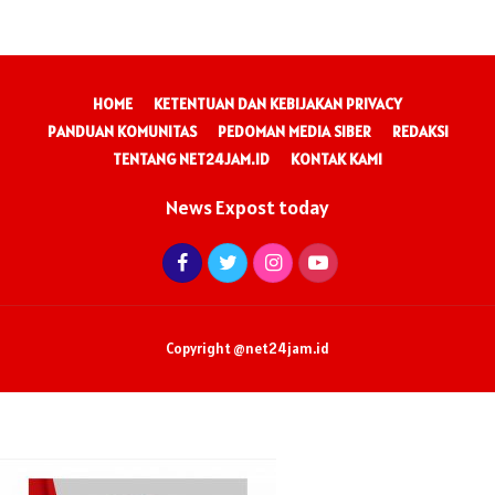
HOME
KETENTUAN DAN KEBIJAKAN PRIVACY
PANDUAN KOMUNITAS
PEDOMAN MEDIA SIBER
REDAKSI
TENTANG NET24JAM.ID
KONTAK KAMI
News Expost today
Copyright @net24jam.id