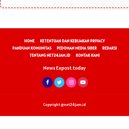
HOME
KETENTUAN DAN KEBIJAKAN PRIVACY
PANDUAN KOMUNITAS
PEDOMAN MEDIA SIBER
REDAKSI
TENTANG NET24JAM.ID
KONTAK KAMI
News Expost today
Copyright @net24jam.id