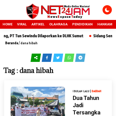
HOME
VIRAL
ARTIKEL
OLAHRAGA
PENDIDIKAN
HANKAM
, PT Tun Sewindu Dilaporkan ke DLHK Sumut
Sidang Sengketa 
Beranda
/
dana hibah
Tag : dana hibah
1 BULAN LALU |
DAERAH
Dua Tahun
Jadi
Tersangka