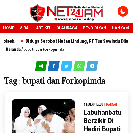
HOME
VIRAL
ARTIKEL
OLAHRAGA
PENDIDIKAN
HANKAM
lsek
Diduga Serobot Hutan Lindung, PT Tun Sewindu Dilapork
Beranda
/
bupati dan Forkopimda
Tag : bupati dan Forkopimda
7 BULAN LALU |
DAERAH
Labuhanbatu
Berzikir Di
Hadiri Bupati