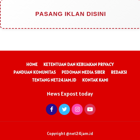
PASANG IKLAN DISINI
HOME
KETENTUAN DAN KEBIJAKAN PRIVACY
PANDUAN KOMUNITAS
PEDOMAN MEDIA SIBER
REDAKSI
TENTANG NET24JAM.ID
KONTAK KAMI
News Expost today
Copyright @net24jam.id