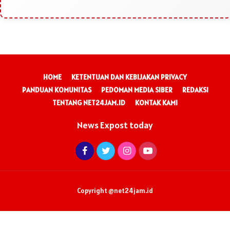
HOME
KETENTUAN DAN KEBIJAKAN PRIVACY
PANDUAN KOMUNITAS
PEDOMAN MEDIA SIBER
REDAKSI
TENTANG NET24JAM.ID
KONTAK KAMI
News Expost today
Copyright @net24jam.id