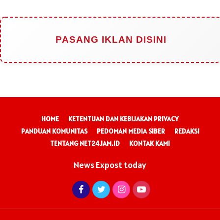
PASANG IKLAN DISINI
HOME
KETENTUAN DAN KEBIJAKAN PRIVACY
PANDUAN KOMUNITAS
PEDOMAN MEDIA SIBER
REDAKSI
TENTANG NET24JAM.ID
KONTAK KAMI
News Expost today