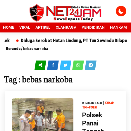
HOME
VIRAL
ARTIKEL
OLAHRAGA
PENDIDIKAN
HANKAM
k
Diduga Serobot Hutan Lindung, PT Tun Sewindu Dilaporkan 
Beranda
/
bebas narkoba
Tag : bebas narkoba
6 BULAN LALU |
KABAR
TNI-POLRI
Polsek
Panai