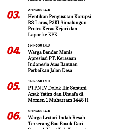
2 MINGGU LALU
03.
Hentikan Pengusutan Korupsi
RS Laras, P3KI Simalungun
Protes Keras Kejari dan
Lapor ke KPK
3 MINGGU LALU
04.
Warga Bandar Manis
Apresiasi PT. Kerasaan
Indonesia Atas Bantuan
Perbaikan Jalan Desa
3 MINGGU LALU
05.
PTPN IV Dolok Ilir Santuni
Anak Yatim dan Dhuafa di
Momen 1 Muharram 1448 H
4 MINGGU LALU
06.
Warga Lestari Indah Resah
Terserang Bau Busuk Dari