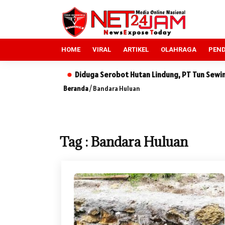
HOME
VIRAL
ARTIKEL
OLAHRAGA
PEND
sek
Diduga Serobot Hutan Lindung, PT Tun Sewindu Dilaporka
Beranda
/
Bandara Huluan
Tag : Bandara Huluan