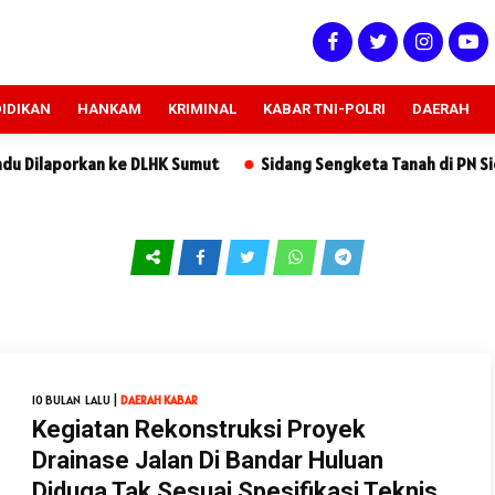
IDIKAN
HANKAM
KRIMINAL
KABAR TNI-POLRI
DAERAH
n ke DLHK Sumut
Sidang Sengketa Tanah di PN Sidikalang: Ku
10 BULAN LALU |
DAERAH
KABAR
Kegiatan Rekonstruksi Proyek
Drainase Jalan Di Bandar Huluan
Diduga Tak Sesuai Spesifikasi Teknis