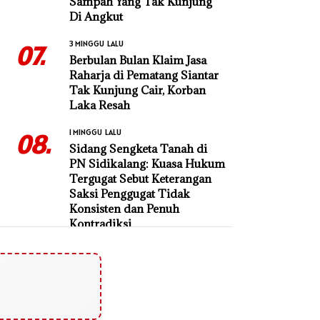
Sampah Yang Tak Kunjung
Di Angkut
3 MINGGU LALU
07.
Berbulan Bulan Klaim Jasa
Raharja di Pematang Siantar
Tak Kunjung Cair, Korban
Laka Resah
1 MINGGU LALU
08.
Sidang Sengketa Tanah di
PN Sidikalang: Kuasa Hukum
Tergugat Sebut Keterangan
Saksi Penggugat Tidak
Konsisten dan Penuh
Kontradiksi
6 HARI LALU
09.
Diduga Serobot Hutan
Lindung, PT Tun Sewindu
Dilaporkan ke DLHK Sumut