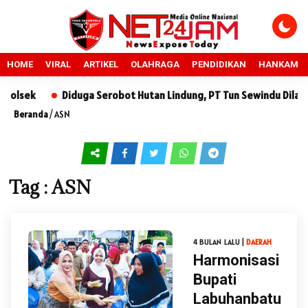
HOME
VIRAL
ARTIKEL
OLAHRAGA
PENDIDIKAN
HANKAM
lsek
Diduga Serobot Hutan Lindung, PT Tun Sewindu Dilapork
Beranda
/
ASN
Tag : ASN
4 BULAN LALU |
DAERAH
Harmonisasi
Bupati
Labuhanbatu