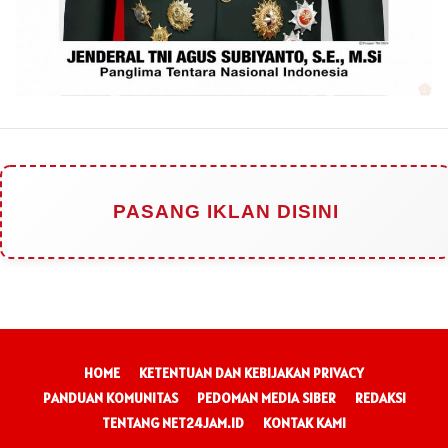
PASANG IKLAN DISINI
HOME
KETENTUAN DAN KEBIJAKAN PRIVACY
PANDUAN KOMUNITAS
PEDOMAN MEDIA SIBER
REDAKSI
TENTANG NET24JAM.ID
KONTAK KAMI