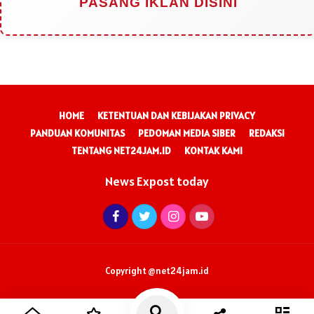
PASANG IKLAN DISINI
HOME
KETENTUAN DAN KEBIJAKAN PRIVACY
PANDUAN KOMUNITAS
PEDOMAN MEDIA SIBER
REDAKSI
TENTANG NET24JAM.ID
KONTAK KAMI
News Expost today
Copyright @net24jam.id